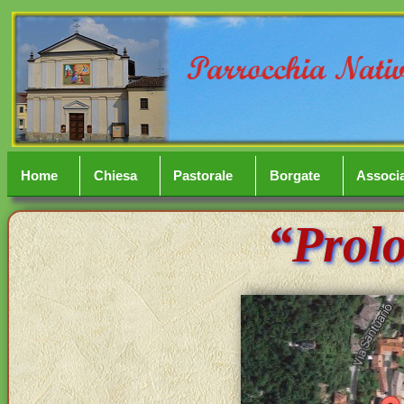
Home
Chiesa
Pastorale
Borgate
Associa
“Prol